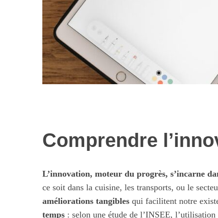
Comprendre l’innov
Les nouvelles 
alimentaires : 
illusi
L’innovation, moteur du progrès, s’incarne da
ce soit dans la cuisine, les transports, ou le secte
améliorations tangibles
qui facilitent notre exi
temps
: selon une étude de l’INSEE, l’utilisatio