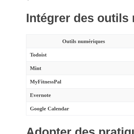
Intégrer des outil
S
e
Outils numériques
a
r
Todoist
c
h
Mint
f
Maximiser so
o
MyFitnessPal
quotid
r
:
Evernote
Google Calendar
Adopter des pratiq