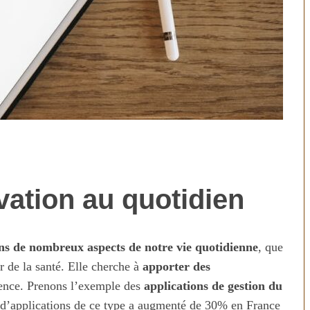
ation au quotidien
technologies
Aliments ultra-transformés
révolution ou
2026 : les vrais risques pour
on ?
votre santé
ns de nombreux aspects de notre vie quotidienne
, que
ur de la santé. Elle cherche à
apporter des
stence. Prenons l’exemple des
applications de gestion du
n d’applications de ce type a augmenté de 30% en France