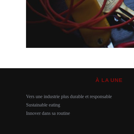
À LA UNE
Vers une industrie plus durable et responsable
Sustainable eating
Innover dans sa routine