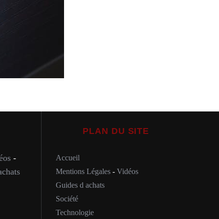
PLAN DU SITE
éos
-
Accueil
achats
Mentions Légales
-
Vidéos
Guides d achats
Société
Technologie