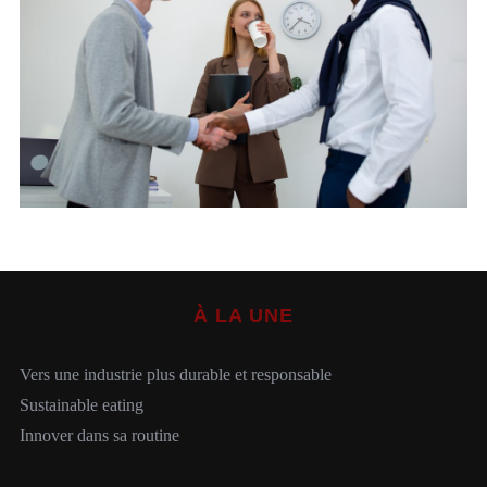
S
e
a
r
c
h
À LA UNE
f
o
r
Vers une industrie plus durable et responsable
:
Sustainable eating
Innover dans sa routine