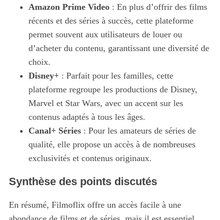
Amazon Prime Video
: En plus d’offrir des films
récents et des séries à succès, cette plateforme
permet souvent aux utilisateurs de louer ou
d’acheter du contenu, garantissant une diversité de
choix.
Disney+
: Parfait pour les familles, cette
plateforme regroupe les productions de Disney,
Marvel et Star Wars, avec un accent sur les
contenus adaptés à tous les âges.
Canal+ Séries
: Pour les amateurs de séries de
qualité, elle propose un accès à de nombreuses
exclusivités et contenus originaux.
S
e
a
Synthèse des points discutés
r
c
En résumé, Filmoflix offre un accès facile à une
h
abondance de films et de séries, mais il est essentiel