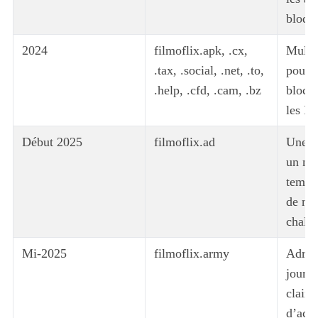
bloqu
2024
filmoflix.apk, .cx,
Multip
.tax, .social, .net, .to,
pour 
.help, .cfd, .cam, .bz
bloca
les FA
Début 2025
filmoflix.ad
Une m
un no
tempor
de no
challe
Mi-2025
filmoflix.army
Adress
jour, 
claire
d’accu