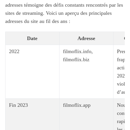
adresses témoigne des défis constants rencontrés par les
sites de streaming. Voici un aperçu des principales
adresses du site au fil des ans :
Date
Adresse
Co
2022
filmoflix.info,
Premi
filmoflix.biz
frappé
action
2023 
violat
d’aute
Fin 2023
filmoflix.app
Nouvel
conto
rapide
les au