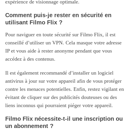
expérience de visionnage optimale.
Comment puis-je rester en sécurité en
utilisant Filmo Flix ?
Pour naviguer en toute sécurité sur Filmo Flix, il est
S
conseillé d’utiliser un VPN. Cela masque votre adresse
e
IP et vous aide à rester anonyme pendant que vous
a
accédez à des contenus.
r
c
Il est également recommandé d’installer un logiciel
h
f
antivirus à jour sur votre appareil afin de vous protéger
o
contre les menaces potentielles. Enfin, restez vigilant en
r
évitant de cliquer sur des publicités douteuses ou des
:
liens inconnus qui pourraient piéger votre appareil.
Filmo Flix nécessite-t-il une inscription ou
un abonnement ?