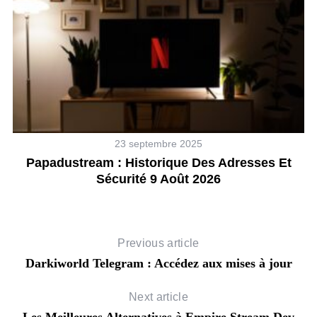
23 septembre 2025
Papadustream : Historique Des Adresses Et
M
Sécurité 9 Août 2026
Previous article
Darkiworld Telegram : Accédez aux mises à jour
Next article
Les Meilleures Alternatives à Empire Stream Dev