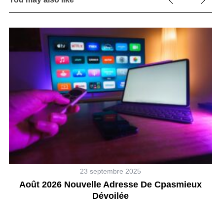
h
f
o
r
C
:
23 septembre 2025
Août 2026 Nouvelle Adresse De Cpasmieux
Dévoilée