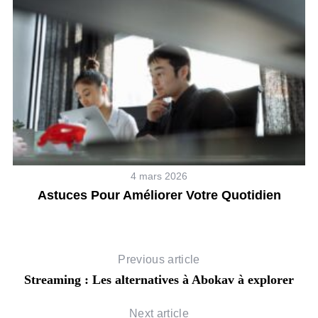
4 mars 2026
en
Astuces Pour Améliorer Votre Quotidien
T
Previous article
Streaming : Les alternatives à Abokav à explorer
Next article