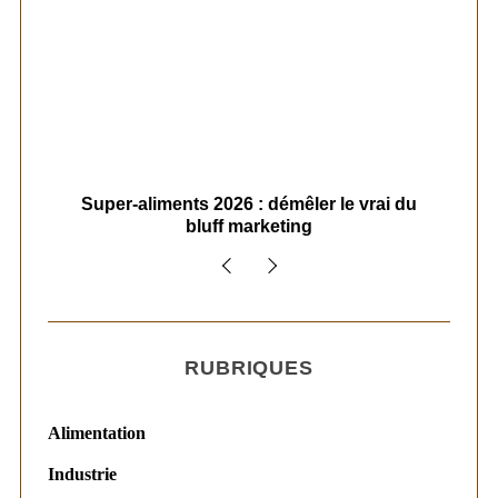
ais
Super-aliments 2026 : démêler le vrai du
Le
bluff marketing
RUBRIQUES
Alimentation
Industrie