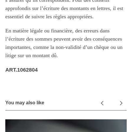
s’assurer qu’ils correspondent. Pour des conseils
approfondis sur l’écriture des montants en lettres, il est
S
essentiel de suivre les règles appropriées.
e
a
r
En matière légale ou financière, des erreurs dans
c
l’écriture des sommes peuvent avoir des conséquences
h
importantes, comme la non-validité d’un chèque ou un
f
litige sur un montant dû.
o
r
:
ART.1062804
You may also like