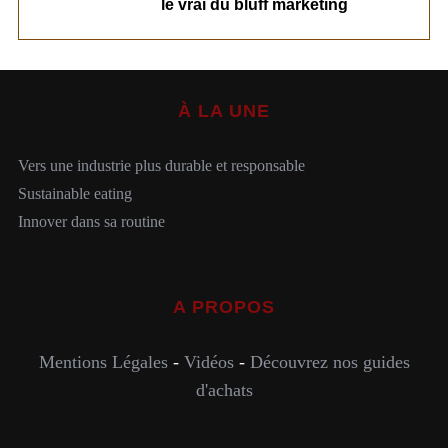
le vrai du bluff marketing
À LA UNE
Vers une industrie plus durable et responsable
Sustainable eating
Innover dans sa routine
A PROPOS
Mentions Légales
-
Vidéos
-
Découvrez nos guides
d'achats