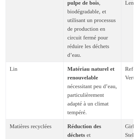
pulpe de bois
,
Lenzi
biodégradable, et
utilisant un processus
de production en
circuit fermé pour
réduire les déchets
d’eau.
Lin
Matériau naturel et
Refor
renouvelable
Vert
nécessitant peu d’eau,
particulièrement
adapté à un climat
tempéré.
Matières recyclées
Réduction des
Girlfr
déchets
et
Stell