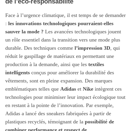
de l’éco-responsabilité
Face à l’urgence climatique, il est temps de se demander
S
e
:
les innovations technologiques pourraient-elles
a
sauver la mode ?
Les avancées technologiques jouent
r
un rôle essentiel dans la transition vers une mode plus
c
durable. Des techniques comme
l’impression 3D
, qui
h
f
réduit le gaspillage de matériaux en permettant une
o
production à la demande, ainsi que les
textiles
r
intelligents
conçus pour améliorer la durabilité des
:
vêtements, sont en pleine expansion. Des marques
emblématiques telles que
Adidas
et
Nike
intègrent ces
technologies pour minimiser leur impact écologique tout
en restant à la pointe de l’innovation. Par exemple,
Adidas a lancé des sneakers fabriquées à partir de
plastiques recyclés, témoignant de la
possibilité de
combiner performance et respect de