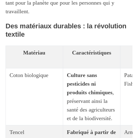
tant pour la planète que pour les personnes qui y
travaillent.
Des matériaux durables : la révolution
textile
Matériau
Caractéristiques
E
Coton biologique
Culture sans
Patago
pesticides ni
Fisher
produits chimiques
,
préservant ainsi la
santé des agriculteurs
et de la biodiversité.
Tencel
Fabriqué à partir de
Armed