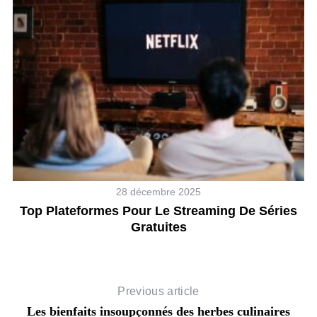
28 décembre 2025
m
Top Plateformes Pour Le Streaming De Séries
L
Gratuites
Previous article
Les bienfaits insoupçonnés des herbes culinaires