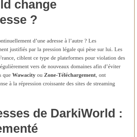
ld change
esse ?
ntinuellement d’une adresse à l’autre ? Les
nt justifiés par la pression légale qui pèse sur lui. Les
ance, ciblent ce type de plateformes pour violation des
régulièrement vers de nouveaux domaines afin d’éviter
es que
Wawacity
ou
Zone-Téléchargement
, ont
se à la répression croissante des sites de streaming
n temps au
Transporter ses repas et ses
ien
courses quand il fait chaud
esses de DarkiWorld :
ementé