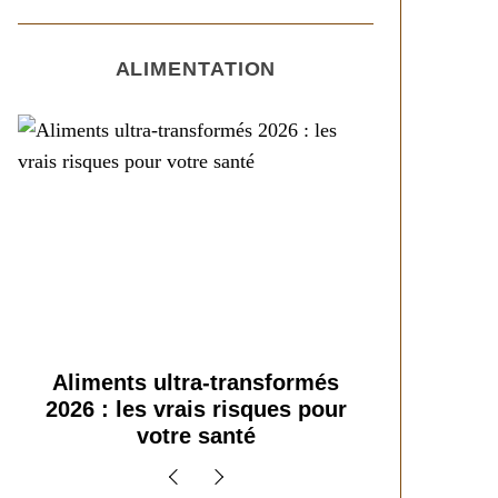
ALIMENTATION
Super-aliments 2026 :
Les nouv
démêler le vrai du bluff
alimenta
marketing