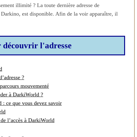
sement illimité ? La toute dernière adresse de
rkino, est disponible. Afin de la voir apparaître, il
r découvrir l'adresse
d
’adresse ?
n parcours mouvementé
éder à DarkiWorld ?
ld : ce que vous devez savoir
rld
s de l’accès à DarkiWorld