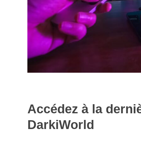
Accédez à la derni
Les nouvelles 
alimentaires : 
DarkiWorld
illusi