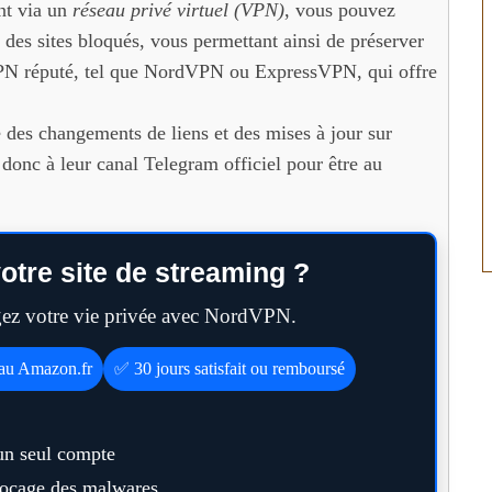
nt via un
réseau privé virtuel (VPN)
, vous pouvez
 des sites bloqués, vous permettant ainsi de préserver
VPN réputé, tel que NordVPN ou ExpressVPN, qui offre
des changements de liens et des mises à jour sur
donc à leur canal Telegram officiel pour être au
otre site de streaming ?
égez votre vie privée avec NordVPN.
eau Amazon.fr
✅ 30 jours satisfait ou remboursé
un seul compte
blocage des malwares