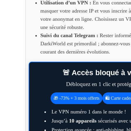
Utilisation d’un VPN :
En vous connecta
masquer votre adresse IP et vous inscrire à
votre anonymat en ligne. Choisissez un 
une sécurité robuste.
Suivi du canal Telegram :
Rester informé 
DarkiWorld est primordial ; abonnez-vous 
courant des dernières évolutions.
🚨 Accès bloqué à v
Débloquez en 1 clic et prot
🎁 -73% + 3 mois offerts
🛍️ Carte cad
Le VPN numéro 1 dans le monde !
Jusqu’à
10 appareils
sécurisés avec 
Protection avancée : anti-phishing, 