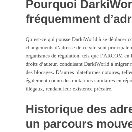
Pourquoi DarkiWor
fréquemment d’adr
S
e
Qu’est-ce qui pousse DarkiWorld à se déplacer co
a
changements d’adresse de ce site sont principaleme
r
organismes de régulation, tels que l’ARCOM en Fr
c
h
droits d’auteur, conduisant DarkiWorld à migrer 
f
des blocages. D’autres plateformes notoires, tell
o
également connu des mutations similaires en répon
r
illégaux, rendant leur existence précaire.
:
Maximiser so
quotid
Historique des adr
un parcours mouv