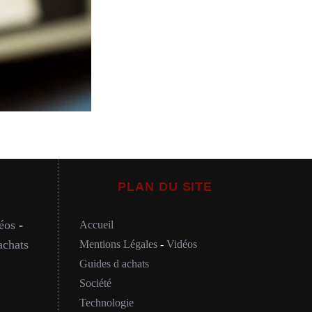
PLAN DU SITE
éos
-
Accueil
achats
Mentions Légales
-
Vidéos
Guides d achats
Société
Technologie