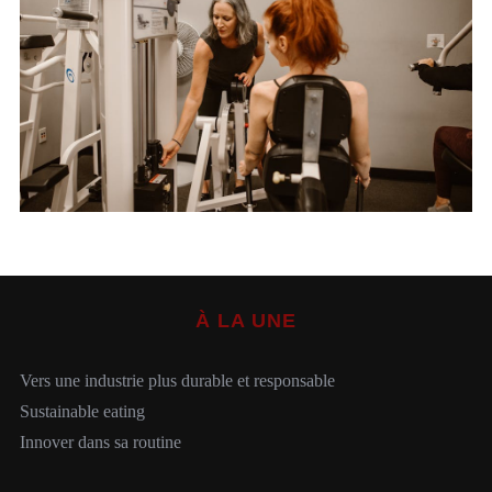
S
e
a
r
c
h
À LA UNE
f
o
r
Vers une industrie plus durable et responsable
:
Sustainable eating
Innover dans sa routine