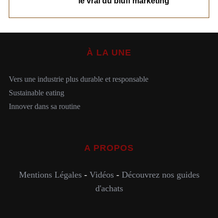
le vrai du bluff marketing
À LA UNE
Vers une industrie plus durable et responsable
Sustainable eating
Innover dans sa routine
A PROPOS
Mentions Légales
-
Vidéos
-
Découvrez nos guides
d'achats