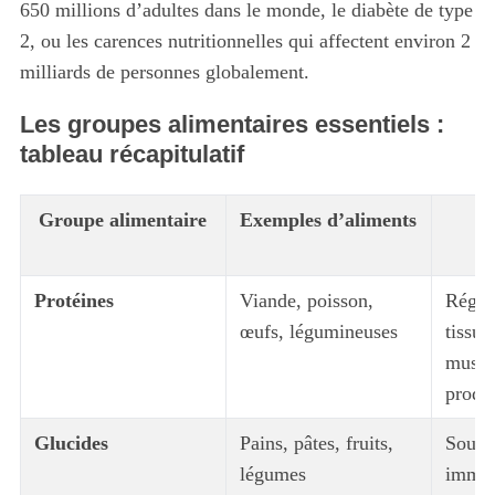
650 millions d’adultes dans le monde, le diabète de type
2, ou les carences nutritionnelles qui affectent environ 2
milliards de personnes globalement.
Les groupes alimentaires essentiels :
tableau récapitulatif
Groupe alimentaire
Exemples d’aliments
l
Protéines
Viande, poisson,
Régén
œufs, légumineuses
tissus
muscul
produ
Glucides
Pains, pâtes, fruits,
Sourc
légumes
imméd