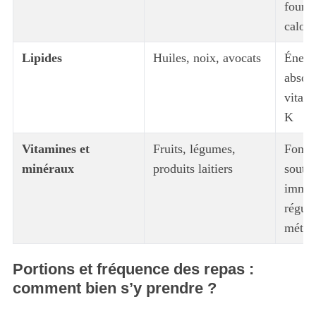
fourni
calor
Lipides
Huiles, noix, avocats
Énergi
absorp
vitami
K
Vitamines et
Fruits, légumes,
Foncti
minéraux
produits laitiers
souti
immun
régula
métab
Portions et fréquence des repas :
comment bien s’y prendre ?