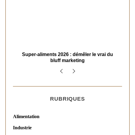
ais
Super-aliments 2026 : démêler le vrai du
Le
bluff marketing
RUBRIQUES
Alimentation
Industrie