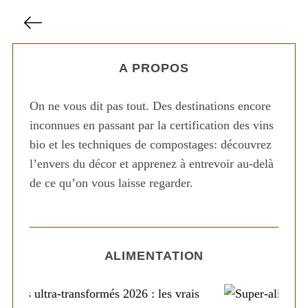
P
a
g
A PROPOS
i
n
On ne vous dit pas tout. Des destinations encore
a
inconnues en passant par la certification des vins
t
bio et les techniques de compostages: découvrez
i
l’envers du décor et apprenez à entrevoir au-delà
o
de ce qu’on vous laisse regarder.
n
d
e
s
ALIMENTATION
p
u
b
S