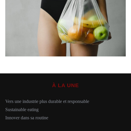
S
e
a
r
c
h
À LA UNE
f
o
r
Vers une industrie plus durable et responsable
:
Sustainable eating
Innover dans sa routine