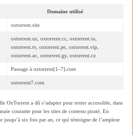
Domaine utilisé
oxtorrent.site
oxtorrent.nz, oxtorrent.cc, oxtorrent.io,
oxtorrent.tv, oxtorrent.pe, oxtorrent.vip,
oxtorrent.ac, oxtorrent.gy, oxtorrent.cz
Passage à oxtorrent[1–7].com
n temps au
Transporter ses repas et ses
oxtorrent7.com
ien
courses quand il fait chaud
lle OxTorrent a dû s’adapter pour rester accessible, dans
ie courante pour les sites de contenu piraté. En
e jusqu’à six fois par an, ce qui témoigne de l’ampleur