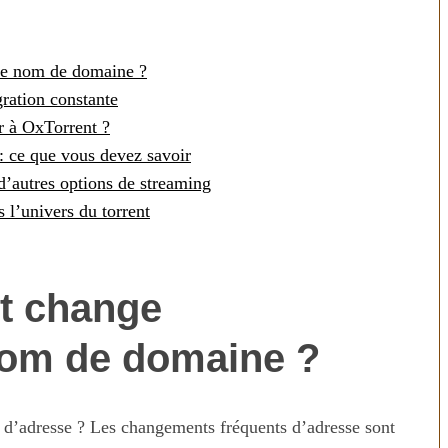
de nom de domaine ?
ration constante
r à OxTorrent ?
 : ce que vous devez savoir
d’autres options de streaming
 l’univers du torrent
technologies
Aliments ultra-transformés
t change
révolution ou
2026 : les vrais risques pour
on ?
votre santé
nom de domaine ?
 d’adresse ? Les changements fréquents d’adresse sont