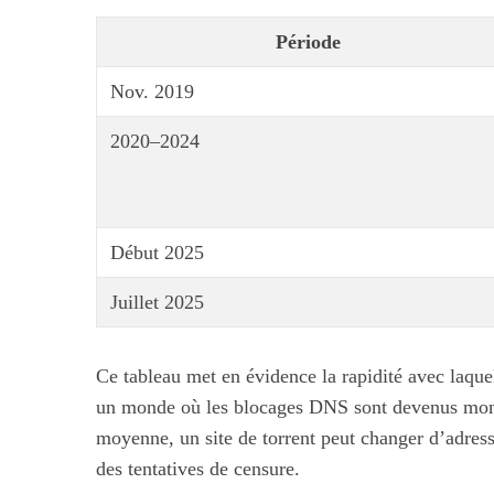
Période
Nov. 2019
S
e
2020–2024
a
r
c
h
Début 2025
f
Maximiser so
o
Juillet 2025
quotid
r
:
Ce tableau met en évidence la rapidité avec laque
un monde où les blocages DNS sont devenus monna
moyenne, un site de torrent peut changer d’adress
des tentatives de censure.