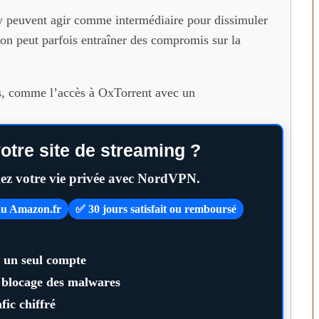
 peuvent agir comme intermédiaire pour dissimuler
ion peut parfois entraîner des compromis sur la
ues, comme l’accès à OxTorrent avec un
otre site de streaming ?
gez votre vie privée avec NordVPN.
eau Amazon.fr
✅ 30 jours satisfait ou remboursé
c un seul compte
, blocage des malwares
fic chiffré