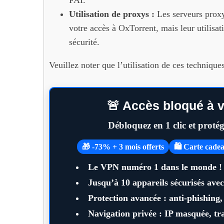
FAI.
Utilisation de proxys :
Les serveurs proxy
votre accès à OxTorrent, mais leur utilisat
sécurité.
Veuillez noter que l’utilisation de ces techniq
🚨 Accès bloqué à v
Débloquez en 1 clic et proté
🎁 -73% + 3 mois offerts
🛍️ Carte cad
Le VPN numéro 1 dans le monde !
Jusqu’à
10 appareils
sécurisés ave
Protection avancée : anti-phishing
Navigation privée : IP masquée, tra