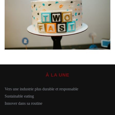
S
e
a
r
c
h
À LA UNE
f
o
r
Vers une industrie plus durable et responsable
:
Sustainable eating
Innover dans sa routine