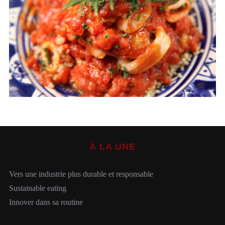
S
e
a
r
c
h
À LA UNE
f
o
r
Vers une industrie plus durable et responsable
:
Sustainable eating
Innover dans sa routine