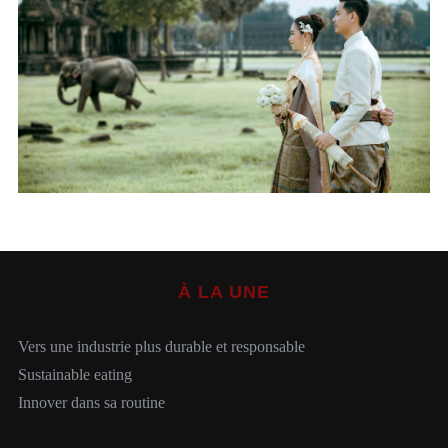
S
e
a
r
c
h
À LA UNE
f
o
r
Vers une industrie plus durable et responsable
:
Sustainable eating
Innover dans sa routine