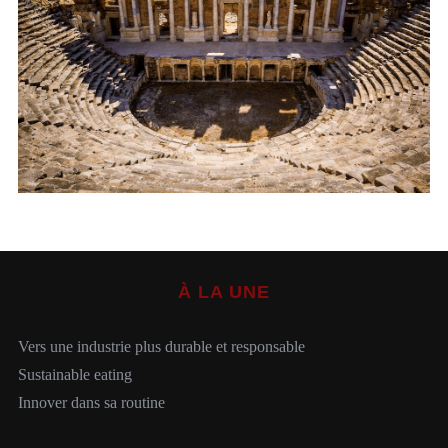
S
e
a
r
c
h
À LA UNE
f
o
r
Vers une industrie plus durable et responsable
:
Sustainable eating
Innover dans sa routine