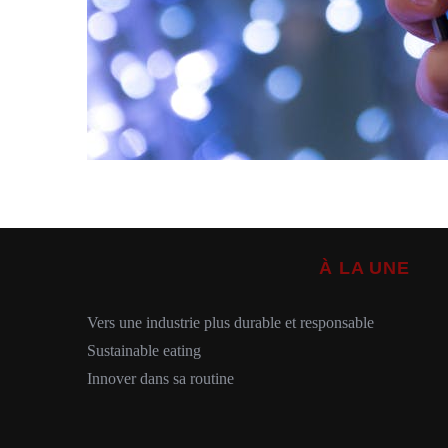
À LA UNE
Vers une industrie plus durable et responsable
Sustainable eating
Innover dans sa routine