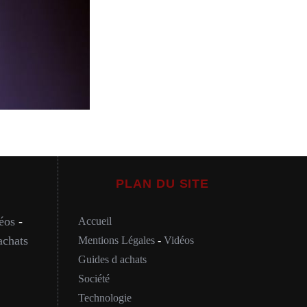
PLAN DU SITE
éos
-
Accueil
achats
Mentions Légales
-
Vidéos
Guides d achats
Société
Technologie