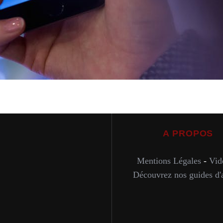
A PROPOS
Mentions Légales
-
Vid
Découvrez nos guides d'