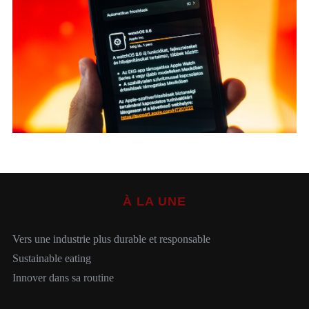
S
e
a
r
c
h
À LA UNE
f
o
r
Vers une industrie plus durable et responsable
:
Sustainable eating
Innover dans sa routine