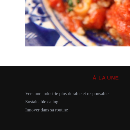
À LA UNE
Vers une industrie plus durable et responsable
Sustainable eating
Innover dans sa routine