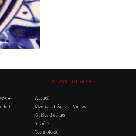
PLAN DU SITE
éos
-
Accueil
achats
Mentions Légales
-
Vidéos
Guides d achats
Société
Technologie